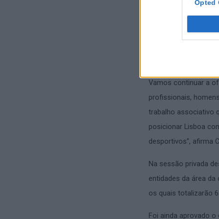
do programa comemora
Opted 
“O conjunto de apoios
executivo, que passa 
atividade física e o
motores de coesão so
Vamos continuar a of
profissionais, homens
trabalho associativo
posicionar Lisboa com
desportivos”, afirma 
Na sessão privada de
entidades da área da
os quais totalizarão 6
Foi ainda aprovado o 