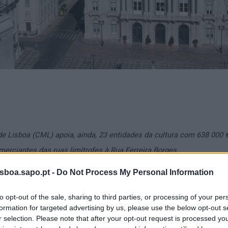
 Lisboa (CML) apoia, ainda, 23 entidades da cultura com 638 000 €
merciantes das ruas limítrofes à Rua Ferreira Borges.
isboa.sapo.pt -
Do Not Process My Personal Information
 Lisboa aprovou esta sexta-feira, 5 de junho, em reunião do execut
nanceiros e não financeiros a clubes, associações e eventos despor
to opt-out of the sale, sharing to third parties, or processing of your per
 que pode ascender a 620 mil euros, reforçando o compromisso co
formation for targeted advertising by us, please use the below opt-out s
r selection. Please note that after your opt-out request is processed y
ividade física e desportiva no concelho.