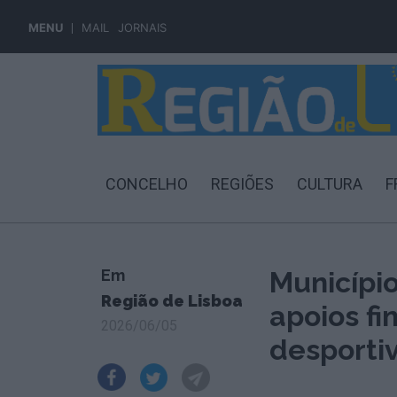
MENU
MAIL
JORNAIS
CONCELHO
REGIÕES
CULTURA
F
Em
Municípi
Região de Lisboa
apoios fi
2026/06/05
desporti