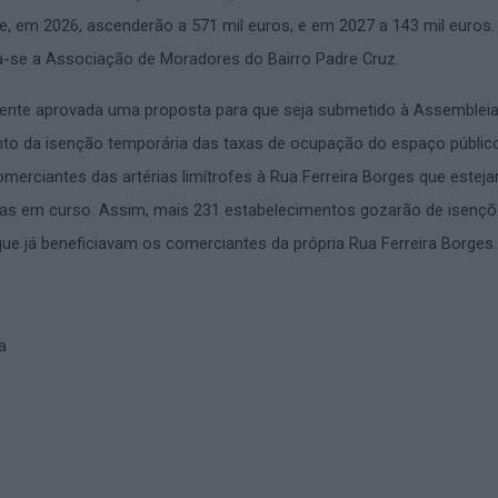
ue, em 2026, ascenderão a 571 mil euros, e em 2027 a 143 mil euros.
a-se a Associação de Moradores do Bairro Padre Cruz.
lmente aprovada uma proposta para que seja submetido à Assemblei
nto da isenção temporária das taxas de ocupação do espaço públic
omerciantes das artérias limítrofes à Rua Ferreira Borges que estej
as em curso. Assim, mais 231 estabelecimentos gozarão de isenç
que já beneficiavam os comerciantes da própria Rua Ferreira Borges.
a