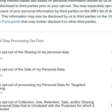
eing interest-based ads based on personal information utilized by us or
disclosed to third parties prior to your opt-out. You may separately opt-
provadas, destaca-se o apoio financeiro a 60 clubes e associações
losure of your personal information by third parties on the IAB’s list of
r global superior a 529 mil euros, para assegurar a continuidade e o
. This information may also be disclosed by us to third parties on the
IA
Participants
that may further disclose it to other third parties.
 regular junto da comunidade. A maior fatia destina-se à aquisição d
incluindo para desporto adaptado.
l Data Processing Opt Outs
cutivo aprovou a concessão de apoios financeiros e não financeiros
otal de 66 mil euros, ao abrigo do Regulamento de Atribuição de Apoi
o opt-out of the Sharing of my personal data.
(RAAML), visando a organização de eventos desportivos de âmbito n
In
o opt-out of the Sale of my Personal Data.
apoios são ou serão, por exemplo, o Memorial Moniz Pereira – Cida
In
ela Associação de Atletismo, assim como da 10.ª Lacrosse Cup 202
to opt-out of processing my Personal Data for Targeted
ing.
iação de Lacrosse de Lisboa. O município apoia, também, a Travess
In
prova de natação em águas abertas entre a Doca de Belém e a Prai
o opt-out of Collection, Use, Retention, Sale, and/or Sharing
lmente aprovado o apoio à Associação Naval de Lisboa para a reali
ersonal Data that Is Unrelated with the Purposes for which it
lected.