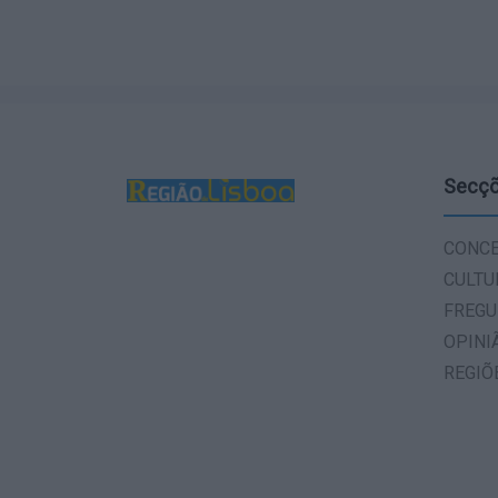
Secç
CONC
CULTU
FREGU
OPINI
REGIÕ