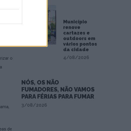
.
 deste
Município
a
renove
ém
cartazes e
outdoors em
âmica.
vários pontos
da cidade
4/08/2026
rizar o
 a
NÓS, OS NÃO
FUMADORES, NÃO VAMOS
PARA FÉRIAS PARA FUMAR
3/08/2026
rama,
reas de