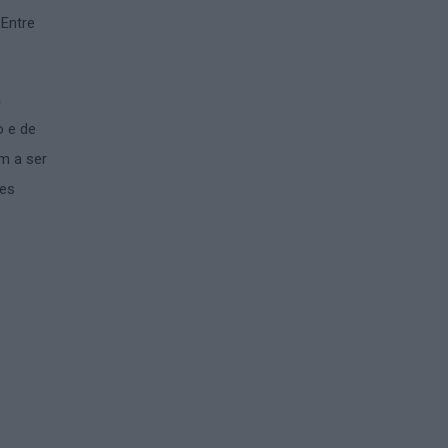
 Entre
a
o e de
am a ser
ões