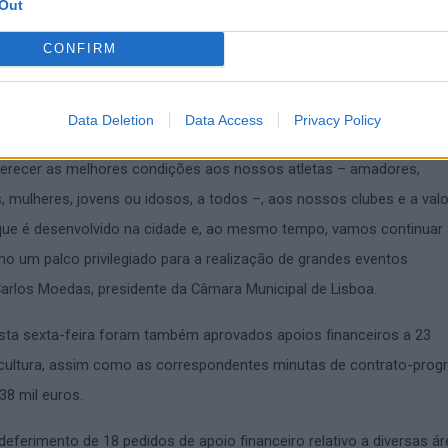
tivo do seu 170.º aniversário. O montante global é de 17 mil euros
Out
 aprovado reflete uma visão estratégica clara e uma opção política
CONFIRM
pelo investimento estruturado e sustentado no desporto. Para nós, 
 desporto não são apenas fatores de promoção da saúde, mas tamb
Data Deletion
Data Access
Privacy Policy
cial e elementos indispensáveis de uma cidade viva, moderna e din
erecer as melhores condições aos nossos atletas – amadores,
, mulheres, jovens ou idosos, a todos –, aos nossos clubes e a valo
 que é desenvolvido na cidade e, ao mesmo tempo, vamos continuar
o um palco privilegiado para a realização de grandes eventos
Carlos Moedas, presidente da Câmara Municipal de Lisboa.
sta sexta-feira foram também aprovados apoios financeiros a 23
 cultura, assim como as correspondentes minutas de contrato-prog
38 mil euros.
deferimento de 18 pedidos de apoio financeiro relativo a diversas á