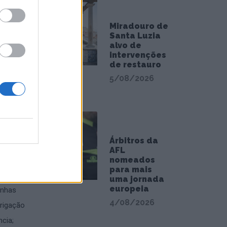
lícita,
Miradouro de
Santa Luzia
alvo de
io
intervenções
de restauro
5/08/2026
uma no
ha,
tenção
Árbitros da
AFL
ório
nomeados
para mais
tactar,
uma jornada
europeia
unhas
4/08/2026
brigação
ncia;