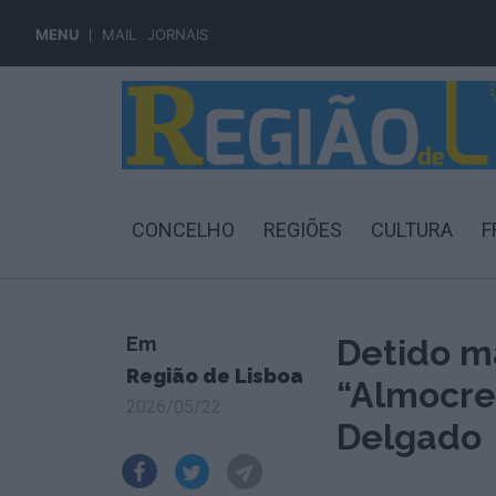
MENU
MAIL
JORNAIS
CONCELHO
REGIÕES
CULTURA
F
Em
Detido m
Região de Lisboa
“Almocre
2026/05/22
Delgado