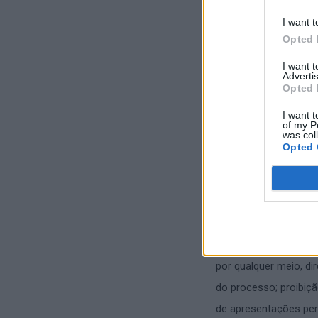
financeiros destinado
I want t
Opted 
maioritariamente ass
I want 
No âmbito desta inves
Advertis
Opted 
nacional, no decurso 
I want t
of my P
Posteriormente, fora
was col
Opted 
Reino Unido, em cump
uma em França e uma 
europeus.
O detido, cidadão estr
judicial e foram-lhe 
por qualquer meio, di
do processo; proibiç
de apresentações peri