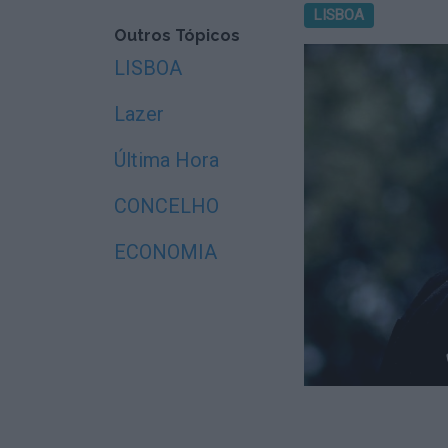
LISBOA
Outros Tópicos
LISBOA
Lazer
Última Hora
CONCELHO
ECONOMIA