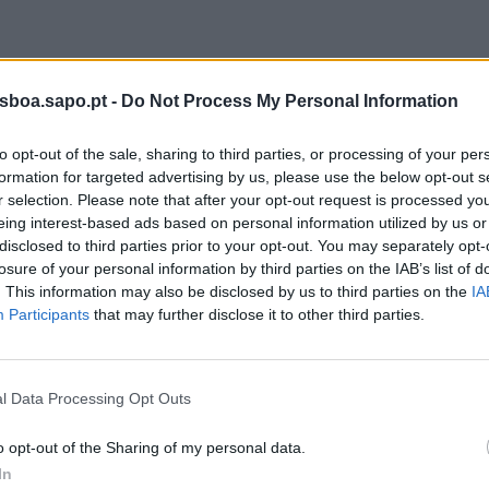
a Polícia Judiciária, na sequência da operação policial “Almocreve”,
isboa.sapo.pt -
Do Not Process My Personal Information
do dia 11 março, deteve, dia 21 de maio, mais um suspeito da práti
criminosa, branqueamento, burla qualificada, falsidade informática 
to opt-out of the sale, sharing to third parties, or processing of your per
mentos agravada, estando em causa movimentos financeiros ilícitos
formation for targeted advertising by us, please use the below opt-out s
r selection. Please note that after your opt-out request is processed y
 de euros.
eing interest-based ads based on personal information utilized by us or
disclosed to third parties prior to your opt-out. You may separately opt-
o Aeroporto Humberto Delgado, em Lisboa, onde o suspeito foi inte
losure of your personal information by third parties on the IAB’s list of
da aeronave em que seguia.
. This information may also be disclosed by us to third parties on the
IA
Participants
that may further disclose it to other third parties.
ção, foram realizadas buscas domiciliárias, nas quais foram locali
 objetos e documentação com interesse probatório para a investig
l Data Processing Opt Outs
a Judiciária.
o opt-out of the Sharing of my personal data.
 sobre uma organização criminosa de caráter transnacional, dedicad
In
dades comerciais, abertura de contas bancárias e criação de circuit