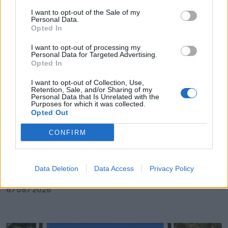
Nova viatura reforça frota da Higiene Urbana
I want to opt-out of the Sale of my
Personal Data.
para uma Lisboa mais limpa
Opted In
6/08/2026
I want to opt-out of processing my
Personal Data for Targeted Advertising.
Opted In
I want to opt-out of Collection, Use,
Retention, Sale, and/or Sharing of my
Personal Data that Is Unrelated with the
Purposes for which it was collected.
Opted Out
CONFIRM
Presidente da Direção da AFL presente na final
Data Deletion
Data Access
Privacy Policy
da Supertaça
6/08/2026